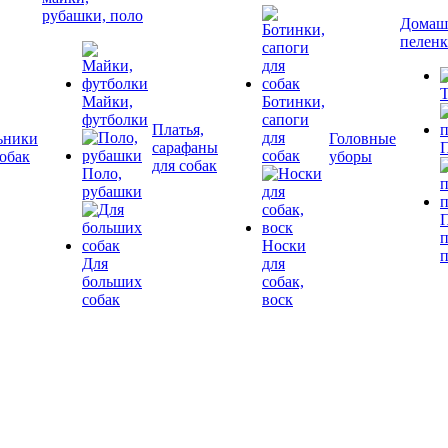
рубашки, поло
Домашн
пелен
Т
Майки,
Ботинки,
футболки
сапоги
Платья,
для
ьники
Головные
сарафаны
П
собак
собак
уборы
для собак
Поло,
рубашки
П
Носки
Для
для
больших
собак,
собак
воск