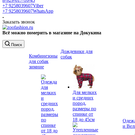
8-929-617-16-45
+7 9258039607
Viber
+7 9258039607
WhatsApp
Заказать звонок
Всё можно померить в магазине на Докукина
Поиск
Дождевики для
Комбинезоны
собак
для собак
зимние
Для мелких
и средних
пород,
размеры по
спинке от
18 до 45см
Одежд
и Вел