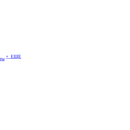
+ ЕЩЕ
ты