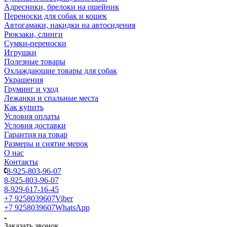
Адресники, брелоки на ошейник
Переноски для собак и кошек
Автогамаки, накидки на автосидения
Рюкзаки, слинги
Сумки-переноски
Игрушки
Полезные товары
Охлаждающие товары для собак
Украшения
Груминг и уход
Лежанки и спальные места
Как купить
Условия оплаты
Условия доставки
Гарантия на товар
Размеры и снятие мерок
О нас
Контакты
8-925-803-96-07
8-925-803-96-07
8-929-617-16-45
+7 9258039607
Viber
+7 9258039607
WhatsApp
Заказать звонок