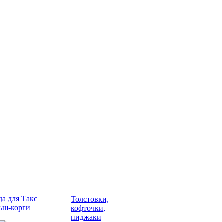
а для Такс
Толстовки,
ьш-корги
кофточки,
пиджаки