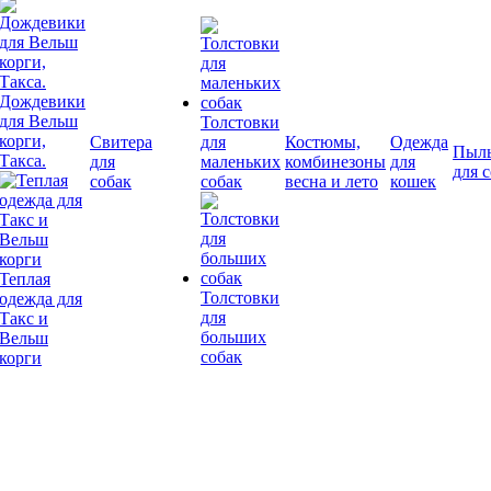
Дождевики
для Вельш
Толстовки
корги,
Свитера
для
Костюмы,
Одежда
Пыл
Такса.
для
маленьких
комбинезоны
для
для 
собак
собак
весна и лето
кошек
Теплая
Толстовки
одежда для
для
Такс и
больших
Вельш
собак
корги