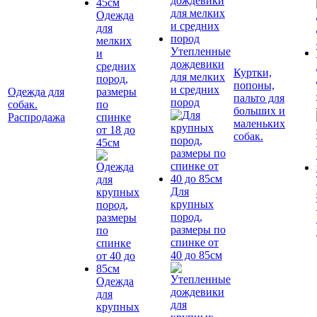
Одежда
для
мелких
Утепленные
и
дождевики
средних
Куртки,
для мелких
пород,
попоны,
и средних
Одежда для
размеры
пальто для
пород
собак.
по
больших и
Распродажа
спинке
маленьких
от 18 до
собак.
45см
Для
крупных
пород,
размеры по
спинке от
40 до 85см
Одежда
для
крупных