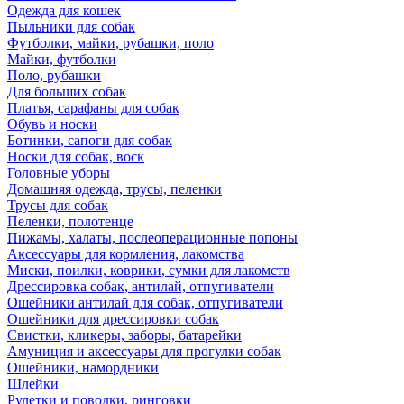
Одежда для кошек
Пыльники для собак
Футболки, майки, рубашки, поло
Майки, футболки
Поло, рубашки
Для больших собак
Платья, сарафаны для собак
Обувь и носки
Ботинки, сапоги для собак
Носки для собак, воск
Головные уборы
Домашняя одежда, трусы, пеленки
Трусы для собак
Пеленки, полотенце
Пижамы, халаты, послеоперационные попоны
Аксессуары для кормления, лакомства
Миски, поилки, коврики, сумки для лакомств
Дрессировка собак, антилай, отпугиватели
Ошейники антилай для собак, отпугиватели
Ошейники для дрессировки собак
Свистки, кликеры, заборы, батарейки
Амуниция и аксессуары для прогулки собак
Ошейники, намордники
Шлейки
Рулетки и поводки, ринговки