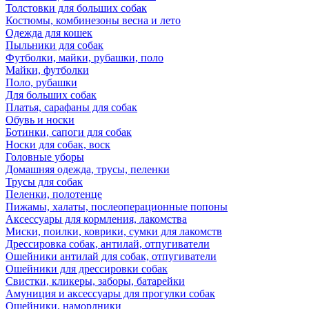
Толстовки для больших собак
Костюмы, комбинезоны весна и лето
Одежда для кошек
Пыльники для собак
Футболки, майки, рубашки, поло
Майки, футболки
Поло, рубашки
Для больших собак
Платья, сарафаны для собак
Обувь и носки
Ботинки, сапоги для собак
Носки для собак, воск
Головные уборы
Домашняя одежда, трусы, пеленки
Трусы для собак
Пеленки, полотенце
Пижамы, халаты, послеоперационные попоны
Аксессуары для кормления, лакомства
Миски, поилки, коврики, сумки для лакомств
Дрессировка собак, антилай, отпугиватели
Ошейники антилай для собак, отпугиватели
Ошейники для дрессировки собак
Свистки, кликеры, заборы, батарейки
Амуниция и аксессуары для прогулки собак
Ошейники, намордники