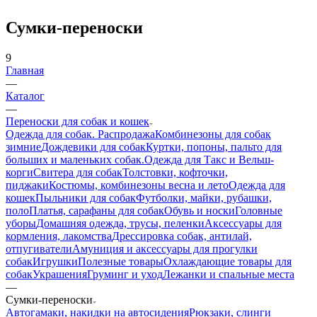
Сумки-переноски
9
Главная
—
Каталог
—
Переноски для собак и кошек
Одежда для собак. Распродажа
Комбинезоны для собак
зимние
Дождевики для собак
Куртки, попоны, пальто для
больших и маленьких собак.
Одежда для Такс и Вельш-
корги
Свитера для собак
Толстовки, кофточки,
пиджаки
Костюмы, комбинезоны весна и лето
Одежда для
кошек
Пыльники для собак
Футболки, майки, рубашки,
поло
Платья, сарафаны для собак
Обувь и носки
Головные
уборы
Домашняя одежда, трусы, пеленки
Аксессуары для
кормления, лакомства
Дрессировка собак, антилай,
отпугиватели
Амуниция и аксессуары для прогулки
собак
Игрушки
Полезные товары
Охлаждающие товары для
собак
Украшения
Груминг и уход
Лежанки и спальные места
—
Сумки-переноски
Автогамаки, накидки на автосидения
Рюкзаки, слинги