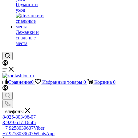
Груминг и
уход
Лежанки и
спальные
места
Сравнение
0
Избранные товары
0
Корзина
0
Телефоны
8-925-803-96-07
8-929-617-16-45
+7 9258039607
Viber
+7 9258039607
WhatsApp