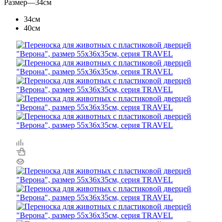
Размер
—
34см
34см
40см