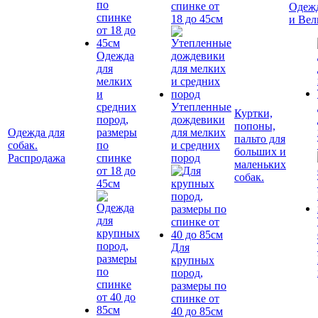
спинке от
Одежд
18 до 45см
и Вел
Одежда
для
мелких
и
средних
Утепленные
Куртки,
пород,
дождевики
попоны,
Одежда для
размеры
для мелких
пальто для
собак.
по
и средних
больших и
Распродажа
спинке
пород
маленьких
от 18 до
собак.
45см
Для
крупных
пород,
размеры по
спинке от
40 до 85см