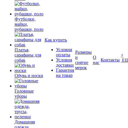
Футболки,
майки,
рубашки, поло
Как купить
Условия
Платья,
Размеры
оплаты
сарафаны для
+
и
О
Условия
Контакты
собак
Е
снятие
нас
доставки
мерок
Гарантия
на товар
Обувь и носки
Головные
уборы
Домашняя
одежда,