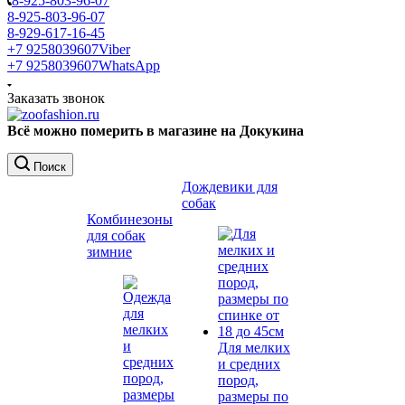
8-925-803-96-07
8-925-803-96-07
8-929-617-16-45
+7 9258039607
Viber
+7 9258039607
WhatsApp
Заказать звонок
Всё можно померить в магазине на Докукина
Поиск
Дождевики для
собак
Комбинезоны
для собак
зимние
Для мелких
и средних
пород,
размеры по