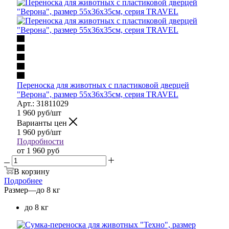
Переноска для животных с пластиковой дверцей
"Верона", размер 55x36x35см, серия TRAVEL
Арт.: 31811029
1 960
руб
/шт
Варианты цен
1 960
руб
/шт
Подробности
от
1 960 руб
В корзину
Подробнее
Размер
—
до 8 кг
до 8 кг