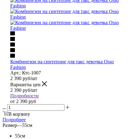
Комбинезон на синтепоне для такс девочка Osso
Fashion
Арт.: Ктс-1007
2 390
руб
/шт
Варианты цен
2 390
руб
/шт
Подробности
от
2 390 руб
В корзину
Подробнее
Размер
—
55см
55см