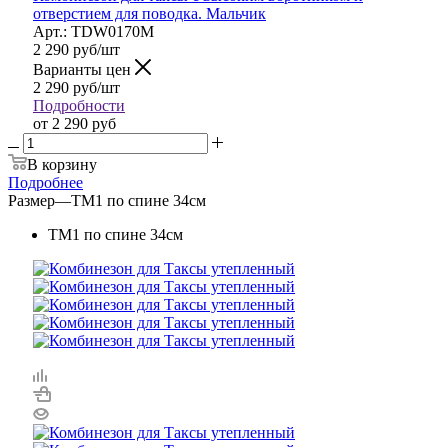
отверстием для поводка. Мальчик
Арт.: TDW0170M
2 290
руб
/шт
Варианты цен
2 290
руб
/шт
Подробности
от
2 290 руб
В корзину
Подробнее
Размер
—
ТМ1 по спине 34см
ТМ1 по спине 34см