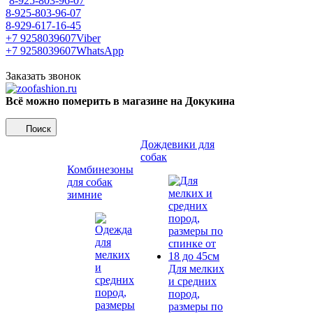
8-925-803-96-07
8-925-803-96-07
8-929-617-16-45
+7 9258039607
Viber
+7 9258039607
WhatsApp
Заказать звонок
Всё можно померить в магазине на Докукина
Поиск
Дождевики для
собак
Комбинезоны
для собак
зимние
Для мелких
и средних
пород,
размеры по