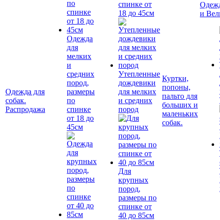
спинке от
Одежд
18 до 45см
и Вел
Одежда
для
мелких
и
средних
Утепленные
Куртки,
пород,
дождевики
попоны,
Одежда для
размеры
для мелких
пальто для
собак.
по
и средних
больших и
Распродажа
спинке
пород
маленьких
от 18 до
собак.
45см
Для
крупных
пород,
размеры по
спинке от
40 до 85см