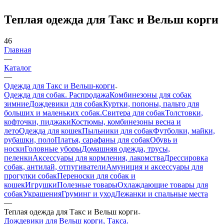
Теплая одежда для Такс и Вельш корги
46
Главная
—
Каталог
—
Одежда для Такс и Вельш-корги
Одежда для собак. Распродажа
Комбинезоны для собак
зимние
Дождевики для собак
Куртки, попоны, пальто для
больших и маленьких собак.
Свитера для собак
Толстовки,
кофточки, пиджаки
Костюмы, комбинезоны весна и
лето
Одежда для кошек
Пыльники для собак
Футболки, майки,
рубашки, поло
Платья, сарафаны для собак
Обувь и
носки
Головные уборы
Домашняя одежда, трусы,
пеленки
Аксессуары для кормления, лакомства
Дрессировка
собак, антилай, отпугиватели
Амуниция и аксессуары для
прогулки собак
Переноски для собак и
кошек
Игрушки
Полезные товары
Охлаждающие товары для
собак
Украшения
Груминг и уход
Лежанки и спальные места
—
Теплая одежда для Такс и Вельш корги
Дождевики для Вельш корги, Такса.