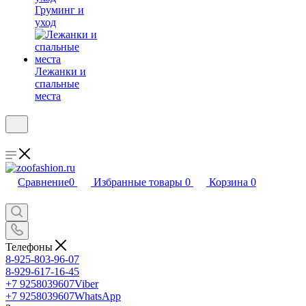
Груминг и
уход
Лежанки и
спальные
места
Сравнение
0
Избранные товары
0
Корзина
0
Телефоны
8-925-803-96-07
8-929-617-16-45
+7 9258039607
Viber
+7 9258039607
WhatsApp