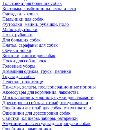
Толстовки для больших собак
Костюмы, комбинезоны весна и лето
Одежда для кошек
Пыльники для собак
Футболки, майки, рубашки, поло
Майки, футболки
Поло, рубашки
Для больших собак
Платья, сарафаны для собак
Обувь и носки
Ботинки, сапоги для собак
Носки для собак, воск
Головные уборы
Домашняя одежда, трусы, пеленки
Трусы для собак
Пеленки, полотенце
Пижамы, халаты, послеоперационные попоны
Аксессуары для кормления, лакомства
Миски, поилки, коврики, сумки для лакомств
Дрессировка собак, антилай, отпугиватели
Ошейники антилай для собак, отпугиватели
Ошейники для дрессировки собак
Свистки, кликеры, заборы, батарейки
Амуниция и аксессуары для прогулки собак
Ошейники, намордники