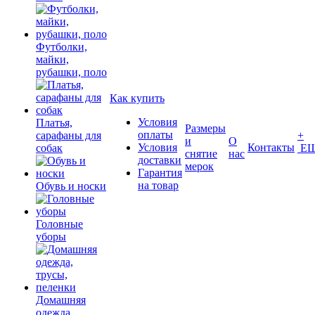
Футболки,
майки,
рубашки, поло
Как купить
Условия
Платья,
Размеры
оплаты
сарафаны для
+
и
О
Условия
Контакты
собак
Е
снятие
нас
доставки
мерок
Гарантия
на товар
Обувь и носки
Головные
уборы
Домашняя
одежда,