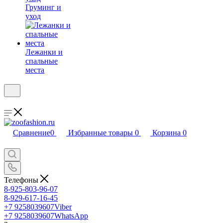
Груминг и
уход
Лежанки и
спальные
места
Сравнение
0
Избранные товары
0
Корзина
0
Телефоны
8-925-803-96-07
8-929-617-16-45
+7 9258039607
Viber
+7 9258039607
WhatsApp