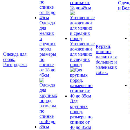
спинке от
Одежд
18 до 45см
и Вел
Одежда
для
мелких
и
средних
Утепленные
Куртки,
пород,
дождевики
попоны,
Одежда для
размеры
для мелких
пальто для
собак.
по
и средних
больших и
Распродажа
спинке
пород
маленьких
от 18 до
собак.
45см
Для
крупных
пород,
размеры по
спинке от
40 до 85см