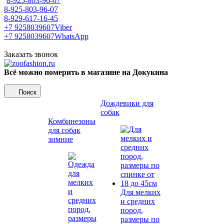
8-925-803-96-07
8-925-803-96-07
8-929-617-16-45
+7 9258039607
Viber
+7 9258039607
WhatsApp
Заказать звонок
Всё можно померить в магазине на Докукина
Поиск
Дождевики для
собак
Комбинезоны
для собак
зимние
Для мелких
и средних
пород,
размеры по