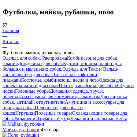
Футболки, майки, рубашки, поло
57
Главная
—
Каталог
—
Футболки, майки, рубашки, поло
Одежда для собак. Распродажа
Комбинезоны для собак
зимние
Дождевики для собак
Куртки, попоны, пальто для
больших и маленьких собак.
Одежда для Такс и Вельш-
корги
Свитера для собак
Толстовки, кофточки,
пиджаки
Костюмы, комбинезоны весна и лето
Одежда для
кошек
Пыльники для собак
Платья, сарафаны для собак
Обувь и
носки
Головные уборы
Домашняя одежда, трусы,
пеленки
Аксессуары для кормления, лакомства
Дрессировка
собак, антилай, отпугиватели
Амуниция и аксессуары для
прогулки собак
Переноски для собак и
кошек
Игрушки
Полезные товары
Охлаждающие товары для
собак
Украшения
Груминг и уход
Лежанки и спальные места
Майки, футболки
43 товара