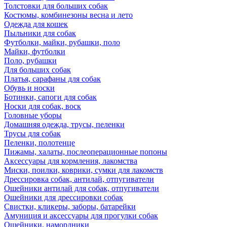
Толстовки для больших собак
Костюмы, комбинезоны весна и лето
Одежда для кошек
Пыльники для собак
Футболки, майки, рубашки, поло
Майки, футболки
Поло, рубашки
Для больших собак
Платья, сарафаны для собак
Обувь и носки
Ботинки, сапоги для собак
Носки для собак, воск
Головные уборы
Домашняя одежда, трусы, пеленки
Трусы для собак
Пеленки, полотенце
Пижамы, халаты, послеоперационные попоны
Аксессуары для кормления, лакомства
Миски, поилки, коврики, сумки для лакомств
Дрессировка собак, антилай, отпугиватели
Ошейники антилай для собак, отпугиватели
Ошейники для дрессировки собак
Свистки, кликеры, заборы, батарейки
Амуниция и аксессуары для прогулки собак
Ошейники, намордники