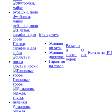
Футболки,
майки,
рубашки, поло
Как купить
Условия
Платья,
Размеры
оплаты
сарафаны для
+
и
О
Условия
Контакты
собак
Е
снятие
нас
доставки
мерок
Гарантия
на товар
Обувь и носки
Головные
уборы
Домашняя
одежда,