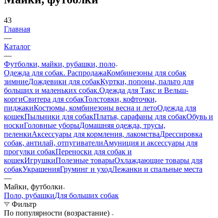
43
Главная
—
Каталог
—
Футболки, майки, рубашки, поло
Одежда для собак. Распродажа
Комбинезоны для собак
зимние
Дождевики для собак
Куртки, попоны, пальто для
больших и маленьких собак.
Одежда для Такс и Вельш-
корги
Свитера для собак
Толстовки, кофточки,
пиджаки
Костюмы, комбинезоны весна и лето
Одежда для
кошек
Пыльники для собак
Платья, сарафаны для собак
Обувь и
носки
Головные уборы
Домашняя одежда, трусы,
пеленки
Аксессуары для кормления, лакомства
Дрессировка
собак, антилай, отпугиватели
Амуниция и аксессуары для
прогулки собак
Переноски для собак и
кошек
Игрушки
Полезные товары
Охлаждающие товары для
собак
Украшения
Груминг и уход
Лежанки и спальные места
—
Майки, футболки
Поло, рубашки
Для больших собак
Фильтр
По популярности (возрастание)