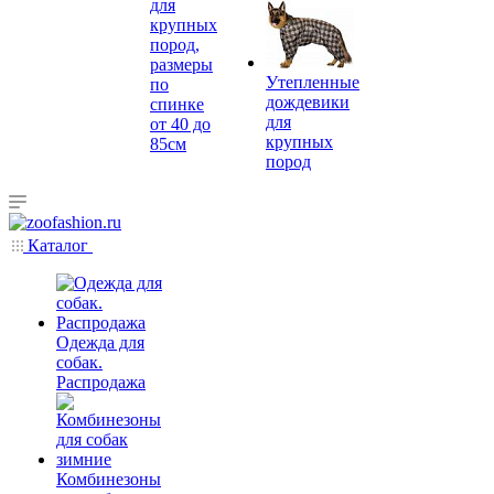
для
крупных
пород,
размеры
Утепленные
по
дождевики
спинке
для
от 40 до
крупных
85см
пород
Каталог
Одежда для
собак.
Распродажа
Комбинезоны