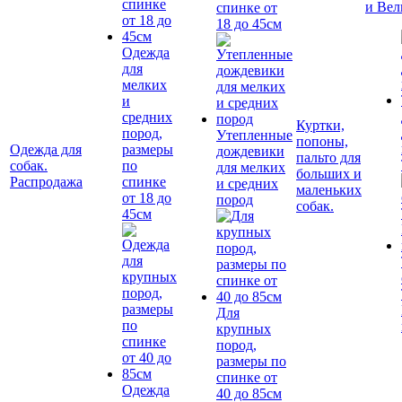
и Вел
спинке от
18 до 45см
Одежда
для
мелких
и
средних
Куртки,
пород,
Утепленные
попоны,
Одежда для
размеры
дождевики
пальто для
собак.
по
для мелких
больших и
Распродажа
спинке
и средних
маленьких
от 18 до
пород
собак.
45см
Для
крупных
пород,
размеры по
спинке от
Одежда
40 до 85см