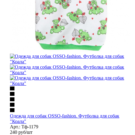
Одежда для собак OSSO-fashion. Футболка для собак
"Коала"
Арт.: Тф-1179
240
руб
/шт