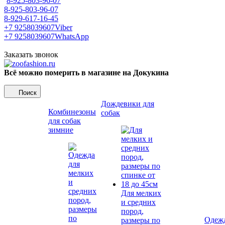
8-925-803-96-07
8-925-803-96-07
8-929-617-16-45
+7 9258039607
Viber
+7 9258039607
WhatsApp
Заказать звонок
Всё можно померить в магазине на Докукина
Поиск
Дождевики для
Комбинезоны
собак
для собак
зимние
Для мелких
и средних
пород,
Одежд
размеры по