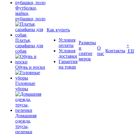
Футболки,
майки,
рубашки, поло
Как купить
Условия
Платья,
Размеры
оплаты
сарафаны для
+
и
О
Условия
Контакты
собак
Е
снятие
нас
доставки
мерок
Гарантия
на товар
Обувь и носки
Головные
уборы
Домашняя
одежда,
трусы,
пеленки