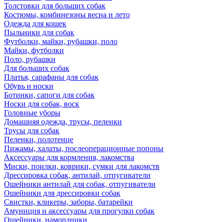
Толстовки для больших собак
Костюмы, комбинезоны весна и лето
Одежда для кошек
Пыльники для собак
Футболки, майки, рубашки, поло
Майки, футболки
Поло, рубашки
Для больших собак
Платья, сарафаны для собак
Обувь и носки
Ботинки, сапоги для собак
Носки для собак, воск
Головные уборы
Домашняя одежда, трусы, пеленки
Трусы для собак
Пеленки, полотенце
Пижамы, халаты, послеоперационные попоны
Аксессуары для кормления, лакомства
Миски, поилки, коврики, сумки для лакомств
Дрессировка собак, антилай, отпугиватели
Ошейники антилай для собак, отпугиватели
Ошейники для дрессировки собак
Свистки, кликеры, заборы, батарейки
Амуниция и аксессуары для прогулки собак
Ошейники, намордники