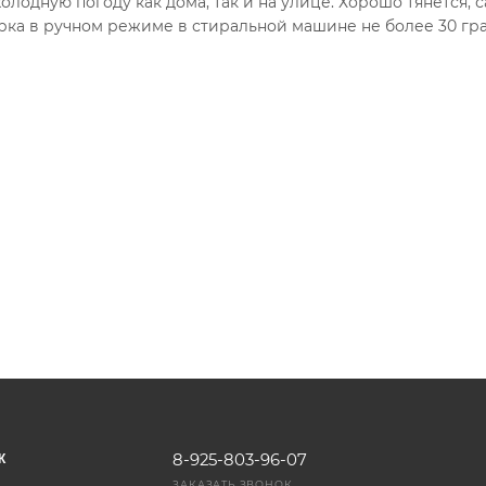
одную погоду как дома, так и на улице. Хорошо тянется, с
ирка в ручном режиме в стиральной машине не более 30 гра
8-925-803-96-07
К
ЗАКАЗАТЬ ЗВОНОК