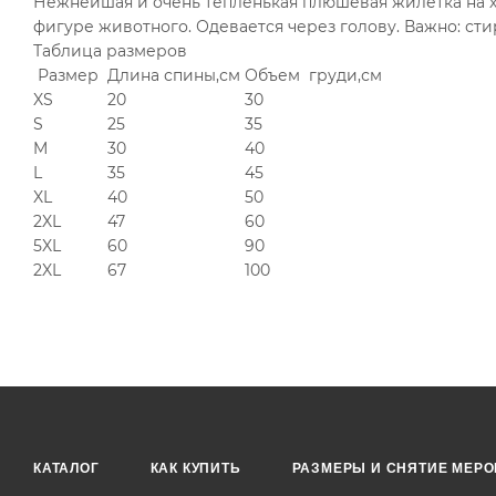
Нежнейшая и очень тепленькая плюшевая жилетка на хол
фигуре животного. Одевается через голову. Важно: ст
Таблица размеров
Размер
Длина спины,см
Объем груди,см
XS
20
30
S
25
35
M
30
40
L
35
45
XL
40
50
2XL
47
60
5XL
60
90
2XL
67
100
КАТАЛОГ
КАК КУПИТЬ
РАЗМЕРЫ И СНЯТИЕ МЕРО