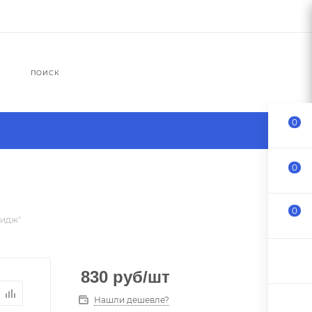
ПОИСК
0
0
0
ридж"
830
руб
/шт
Нашли дешевле?