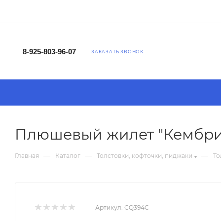
8-925-803-96-07
ЗАКАЗАТЬ ЗВОНОК
Плюшевый жилет "Кембр
—
—
—
Главная
Каталог
Толстовки, кофточки, пиджаки
То
Артикул:
CQ394C