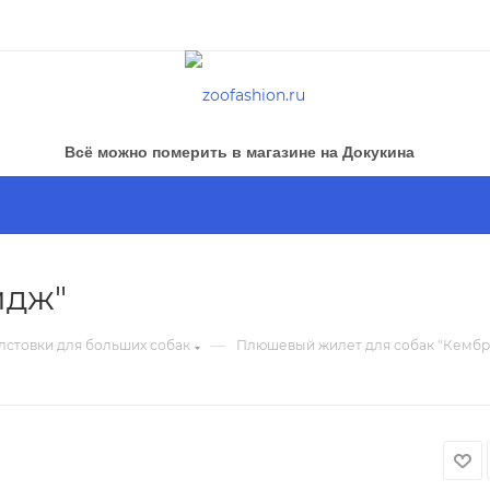
Всё можно померить в магазине на Докукина
идж"
—
лстовки для больших собак
Плюшевый жилет для собак "Кемб