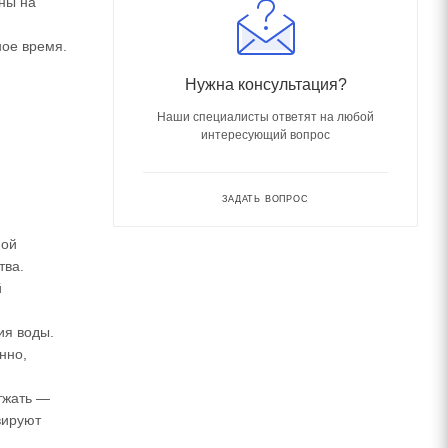
оны на
ое время.
Нужна консультация?
Наши специалисты ответят на любой
интересующий вопрос
ЗАДАТЬ ВОПРОС
ной
тва.
й
ия воды.
нно,
тжать ―
вируют