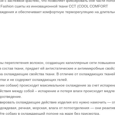
ой с застежкой фастекс, что позволяет фиксировать обе части поп
O Fashion сшиты из инновационной ткани ССТ (COOL COMFORT
аждения и обеспечивает комфортную терморегуляцию на длительн
туры переплетения волокон, создающих капиллярные сети повышен
 состав ткани, придает ей антистатические и антимикробные свойс
на охлаждающие свойства ткани. В отличие от охлаждающих ткане
итки и не содержит охлаждающих гелей.
нии собаки) происходит максимальное охлаждение за счет испарен
йствия между собой – испарение и потеря влаги происходит медле
доотведение.
ивировать охлаждающее действие изделия его нужно намочить ― о
, дождевая, речная, морская, влага от потоотделения ― они реакти
те собаку в охлаждающей попоне на жаре без присмотра.