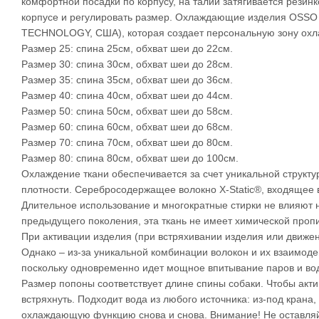
комфортной посадки по корпусу, на талии затягивается резинк
корпусе и регулировать размер. Охлаждающие изделия OSS
TECHNOLOGY, США), которая создает персональную зону охл
Размер 25: спина 25см, обхват шеи до 22см.
Размер 30: спина 30см, обхват шеи до 28см.
Размер 35: спина 35см, обхват шеи до 36см.
Размер 40: спина 40см, обхват шеи до 44см.
Размер 50: спина 50см, обхват шеи до 58см.
Размер 60: спина 60см, обхват шеи до 68см.
Размер 70: спина 70см, обхват шеи до 80см.
Размер 80: спина 80см, обхват шеи до 100см.
Охлаждение ткани обеспечивается за счет уникальной струк
плотности. Серебросодержащее волокно X-Static®, входящее в
Длительное использование и многократные стирки не влияют 
предыдущего поколения, эта ткань не имеет химической проп
При активации изделия (при встряхивании изделия или движе
Однако – из-за уникальной комбинации волокон и их взаимоде
поскольку одновременно идет мощное впитывание паров и во
Размер попоны соответствует длине спины собаки. Чтобы акт
встряхнуть. Подходит вода из любого источника: из-под крана
охлаждающую функцию снова и снова. Внимание! Не оставляй