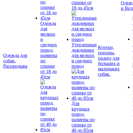
спинке от
Одежд
18 до 45см
и Вел
Одежда
для
мелких
и
средних
Утепленные
Куртки,
пород,
дождевики
попоны,
Одежда для
размеры
для мелких
пальто для
собак.
по
и средних
больших и
Распродажа
спинке
пород
маленьких
от 18 до
собак.
45см
Для
крупных
пород,
размеры по
спинке от
40 до 85см