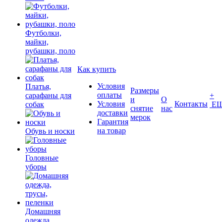
Футболки,
майки,
рубашки, поло
Как купить
Условия
Платья,
Размеры
оплаты
сарафаны для
+
и
О
Условия
Контакты
собак
Е
снятие
нас
доставки
мерок
Гарантия
на товар
Обувь и носки
Головные
уборы
Домашняя
одежда,