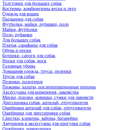
Толстовки для больших собак
Костюмы, комбинезоны весна и лето
Одежда для кошек
Пыльники для собак
Футболки, майки, рубашки, поло
Майки, футболки
Поло, рубашки
Для больших собак
Платья, сарафаны для собак
Обувь и носки
Ботинки, сапоги для собак
Носки для собак, воск
Головные уборы
Домашняя одежда, трусы, пеленки
Трусы для собак
Пеленки, полотенце
Пижамы, халаты, послеоперационные попоны
Аксессуары для кормления, лакомства
Миски, поилки, коврики, сумки для лакомств
Дрессировка собак, антилай, отпугиватели
Ошейники антилай для собак, отпугиватели
Ошейники для дрессировки собак
Свистки, кликеры, заборы, батарейки
Амуниция и аксессуары для прогулки собак
Ошейники, намордники