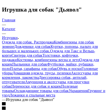
Игрушка для собак "Дьявол"
Главная
—
Каталог
—
Игрушки
Одежда для собак. Распродажа
Комбинезоны для собак
зимние
Дождевики для собак
Куртки, попоны, пальто для
больших и маленьких собак.
Одежда для Такс и Вельш-
корги
Свитера для собак
Толстовки, кофточки,
пиджаки
Костюмы, комбинезоны весна и лето
Одежда для
кошек
Пыльники для собак
Футболки, майки, рубашки,
поло
Платья, сарафаны для собак
Обувь и носки
Головные
уборы
Домашняя одежда, трусы, пеленки
Аксессуары для
кормления, лакомства
Дрессировка собак, антилай,
отпугиватели
Амуниция и аксессуары для прогулки
собак
Переноски для собак и кошек
Полезные
товары
Охлаждающие товары для собак
Украшения
Груминг и
уход
Лежанки и спальные места
—
Игрушка для собак "Дьявол"