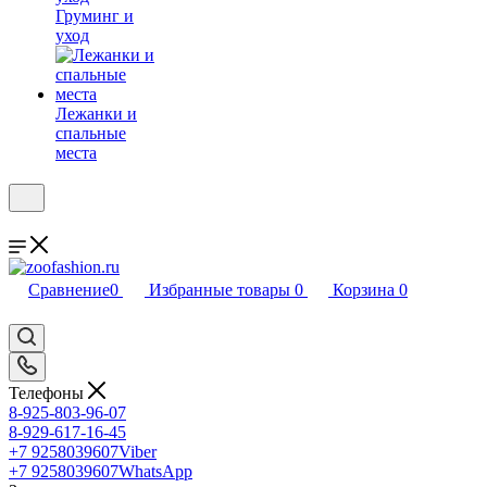
Груминг и
уход
Лежанки и
спальные
места
Сравнение
0
Избранные товары
0
Корзина
0
Телефоны
8-925-803-96-07
8-929-617-16-45
+7 9258039607
Viber
+7 9258039607
WhatsApp