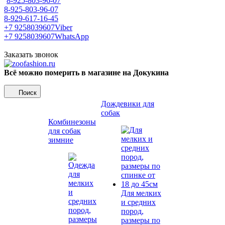
8-925-803-96-07
8-925-803-96-07
8-929-617-16-45
+7 9258039607
Viber
+7 9258039607
WhatsApp
Заказать звонок
Всё можно померить в магазине на Докукина
Поиск
Дождевики для
собак
Комбинезоны
для собак
зимние
Для мелких
и средних
пород,
размеры по