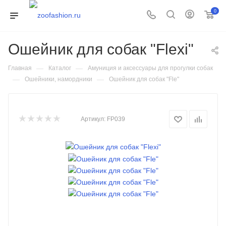
0
Ошейник для собак "Flexi"
—
—
Главная
Каталог
Амуниция и аксессуары для прогулки собак
—
—
Ошейники, намордники
Ошейник для собак "Fle"
Артикул:
FP039