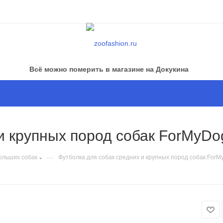
Всё можно померить в магазине на Докукина
и крупных пород собак ForMyDo
—
ольших собак
Футболка для собак средних и крупных пород собак ForM