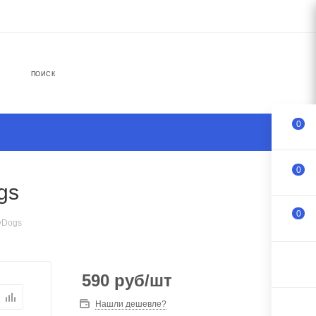
ПОИСК
0
0
gs
0
yDogs
590
руб
/шт
Нашли дешевле?