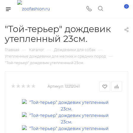
0
"Той-терьер" дождевик
утепленный 23см.
—
—
—
Главная
Каталог
Дождевики для собак
—
Утепленные дождевики для мелких и средних пород
"Той-терьер" дождевик утепленный 23см.
Артикул:
12212041