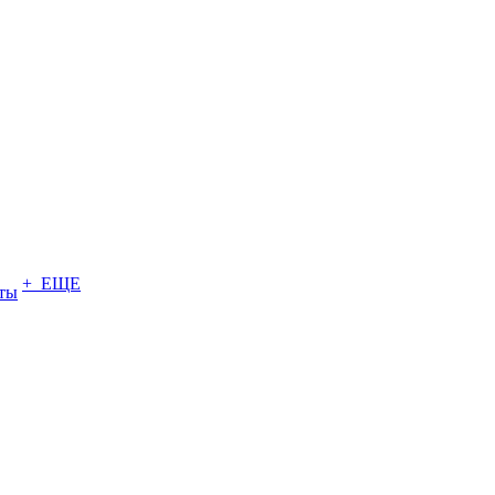
+ ЕЩЕ
ты