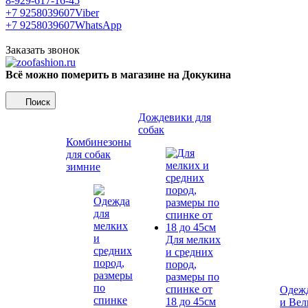
8-929-617-16-45
+7 9258039607
Viber
+7 9258039607
WhatsApp
Заказать звонок
Всё можно померить в магазине на Докукина
Поиск
Дождевики для
собак
Комбинезоны
для собак
зимние
Для мелких
и средних
пород,
размеры по
спинке от
Одежд
18 до 45см
и Вел