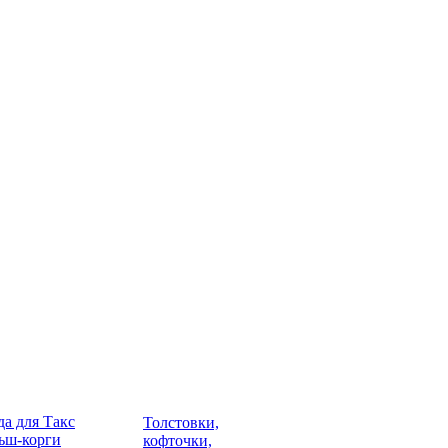
а для Такс
Толстовки,
ьш-корги
кофточки,