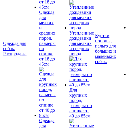
Одежда
для
мелких
и
средних
Утепленные
Куртки,
пород,
дождевики
попоны,
Одежда для
размеры
для мелких
пальто для
собак.
по
и средних
больших и
Распродажа
спинке
пород
маленьких
от 18 до
собак.
45см
Для
крупных
пород,
размеры по
спинке от
40 до 85см
Одежда
для