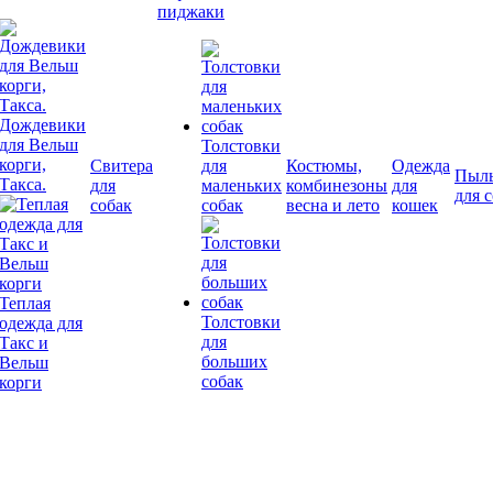
пиджаки
Дождевики
для Вельш
Толстовки
корги,
Свитера
для
Костюмы,
Одежда
Пыл
Такса.
для
маленьких
комбинезоны
для
для 
собак
собак
весна и лето
кошек
Теплая
Толстовки
одежда для
для
Такс и
больших
Вельш
собак
корги