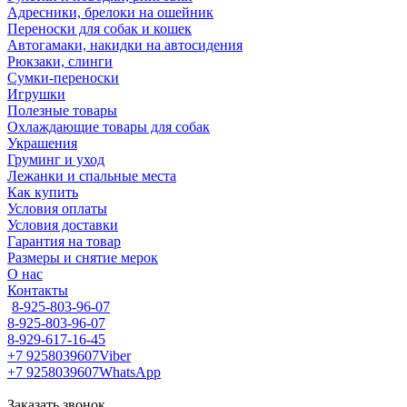
Адресники, брелоки на ошейник
Переноски для собак и кошек
Автогамаки, накидки на автосидения
Рюкзаки, слинги
Сумки-переноски
Игрушки
Полезные товары
Охлаждающие товары для собак
Украшения
Груминг и уход
Лежанки и спальные места
Как купить
Условия оплаты
Условия доставки
Гарантия на товар
Размеры и снятие мерок
О нас
Контакты
8-925-803-96-07
8-925-803-96-07
8-929-617-16-45
+7 9258039607
Viber
+7 9258039607
WhatsApp
Заказать звонок