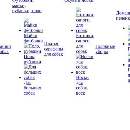
Футболки,
Обувь и носки
майки,
рубашки, поло
Домашн
пелен
Т
Майки,
Ботинки,
футболки
сапоги
Платья,
для
ьники
Головные
сарафаны
П
собак
собак
уборы
для собак
Поло,
рубашки
П
Носки
Для
для
больших
собак,
собак
воск