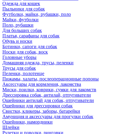
Одежда для кошек
Пыльники для собак
Футболки, майки, рубашки, поло
Майки, футболки
Поло, рубашки
Для больших собак
Платья, сарафаны для собак
Обувь и носки
Ботинки, сапоги для собак
Носки для собак, воск
Головные уборы
Домашняя одежда, трусы, пеленки
Трусы для собак
Пеленки, полотенце
Пижамы, халаты, послеоперационные попоны
Аксессуары для кормления, лакомства
Миски, поилки, коврики, сумки для лакомств
Дрессировка собак, антилай, отпугиватели
Ошейники антилай для собак, отпугиватели
Ошейники для дрессировки собак
Свистки, кликеры, заборы, батарейки
Амуниция и аксессуары для прогулки собак
Ошейники, намордники
Шлейки
Рулетки и поводки, ринговки