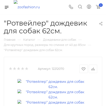
0
"Ротвейлер" дождевик
для собак 62см.
—
—
—
Главная
Каталог
Дождевики для собак
—
Для крупных пород, размеры по спинке от 40 до 85см
"Ротвейлер" дождевик для собак 62см.
Артикул:
12212070