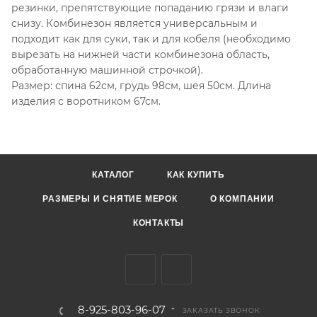
резинки, препятствующие попаданию грязи и влаги
снизу. Комбинезон является универсальным и
подходит как для суки, так и для кобеля (необходимо
вырезать на нижней части комбинезона область,
обработанную машинной строчкой).
Размер: спина 62см, грудь 98см, шея 50см. Длина
изделия с воротником 67см.
КАТАЛОГ
КАК КУПИТЬ
РАЗМЕРЫ И СНЯТИЕ МЕРОК
О КОМПАНИИ
КОНТАКТЫ
8-925-803-96-07
ЗАКАЗАТЬ ЗВОНОК