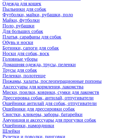
Одежда для кошек
Пыльники для собак
Футболки, майки, рубашки, поло
Майки, футболки
Поло, рубашки
Для больших собак
Платья, сарафаны для собак
Обувь и носки
Ботинки, сапоги для собак
Носки для собак, воск
Головные уборы
Домашняя одежда, трусы, пеленки
Трусы для собак
Пеленки, полотенце
Пижамы, халаты, послеоперационные попоны
Аксессуары для кормления, лакомства
Миски, поилки, коврики, сумки для лакомств
Дрессировка собак, антилай, отпугиватели
Ошейники антилай для собак, отпугиватели
Ошейники для дрессировки собак
Свистки, кликеры, заборы, батарейки
Амуниция и аксессуары для прогулки собак
Ошейники, намордники
Шлейки
Рулетки и поводки, ринговки