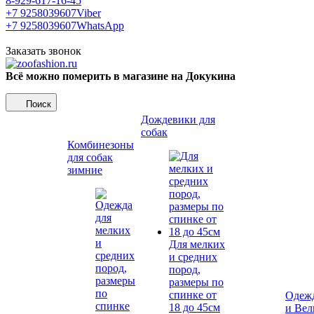
8-929-617-16-45
+7 9258039607
Viber
+7 9258039607
WhatsApp
Заказать звонок
Всё можно померить в магазине на Докукина
Поиск
Дождевики для
собак
Комбинезоны
для собак
зимние
Для мелких
и средних
пород,
размеры по
спинке от
Одежд
18 до 45см
и Вел