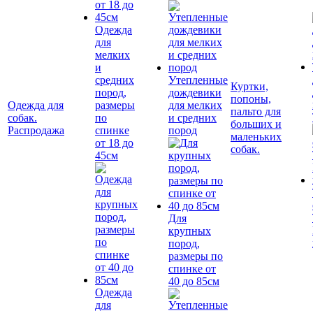
Одежда
для
мелких
и
средних
Утепленные
Куртки,
пород,
дождевики
попоны,
Одежда для
размеры
для мелких
пальто для
собак.
по
и средних
больших и
Распродажа
спинке
пород
маленьких
от 18 до
собак.
45см
Для
крупных
пород,
размеры по
спинке от
40 до 85см
Одежда
для