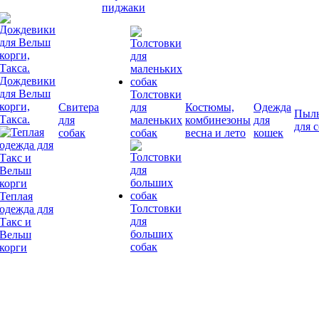
пиджаки
Дождевики
для Вельш
Толстовки
корги,
Свитера
для
Костюмы,
Одежда
Пыл
Такса.
для
маленьких
комбинезоны
для
для 
собак
собак
весна и лето
кошек
Теплая
Толстовки
одежда для
для
Такс и
больших
Вельш
собак
корги