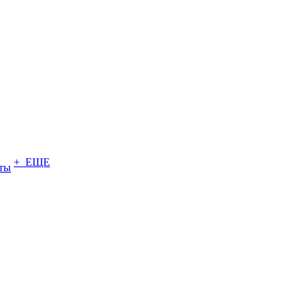
+ ЕЩЕ
ты