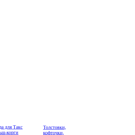
а для Такс
Толстовки,
ьш-корги
кофточки,