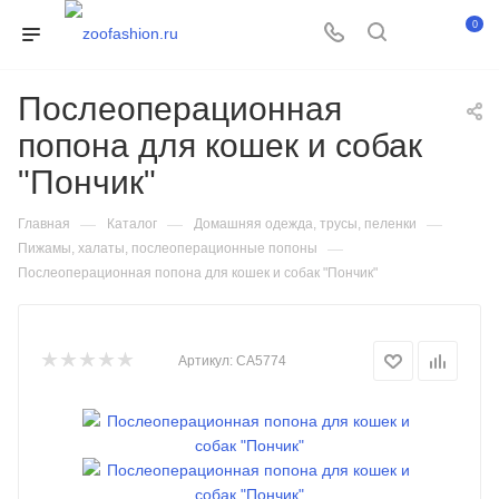
0
Послеоперационная
попона для кошек и собак
"Пончик"
—
—
—
Главная
Каталог
Домашняя одежда, трусы, пеленки
—
Пижамы, халаты, послеоперационные попоны
Послеоперационная попона для кошек и собак "Пончик"
Артикул:
CA5774