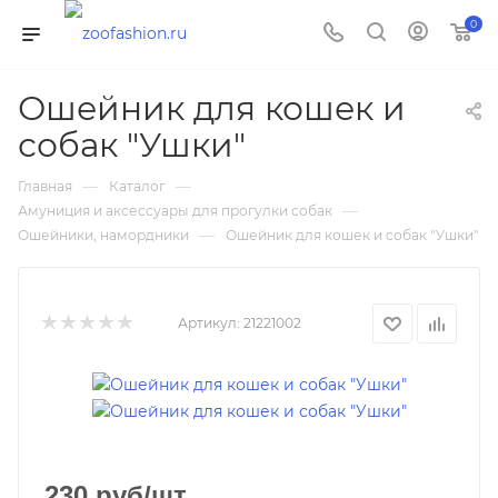
0
Ошейник для кошек и
собак "Ушки"
—
—
Главная
Каталог
—
Амуниция и аксессуары для прогулки собак
—
Ошейники, намордники
Ошейник для кошек и собак "Ушки"
Артикул:
21221002
230
руб
/шт